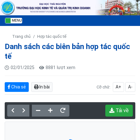
MENU
Trang chủ
Hợp tác quốc tế
Danh sách các biên bản hợp tác quốc
tế
02/01/2025
8881 lượt xem
Chia sẻ
In bài
A+
A-
Cỡ chữ:
Tải về
Đang tải PDF...