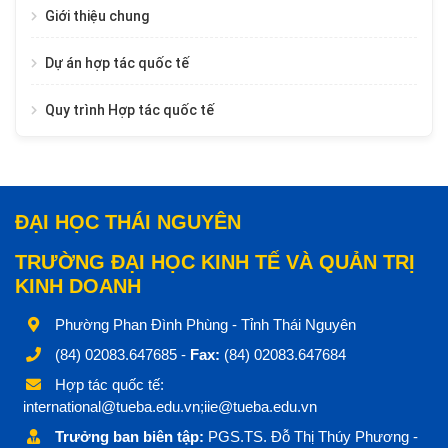
Giới thiệu chung
Dự án hợp tác quốc tế
Quy trình Hợp tác quốc tế
ĐẠI HỌC THÁI NGUYÊN
TRƯỜNG ĐẠI HỌC KINH TẾ VÀ QUẢN TRỊ
KINH DOANH
Phường Phan Đình Phùng - Tỉnh Thái Nguyên
(84) 02083.647685 -
Fax:
(84) 02083.647684
Hợp tác quốc tế:
international@tueba.edu.vn;iie@tueba.edu.vn
Trưởng ban biên tập:
PGS.TS. Đỗ Thị Thúy Phương -