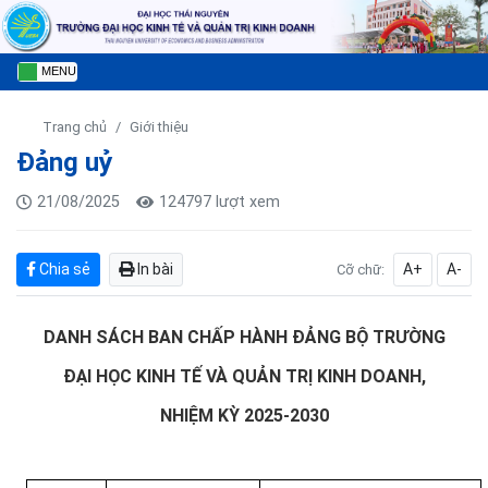
MENU
Trang chủ
Giới thiệu
Đảng uỷ
21/08/2025
124797 lượt xem
Chia sẻ
In bài
A+
A-
Cỡ chữ:
DANH SÁCH BAN CHẤP HÀNH ĐẢNG BỘ TRƯỜNG
ĐẠI HỌC KINH TẾ VÀ QUẢN TRỊ KINH DOANH,
NHIỆM KỲ 2025-2030