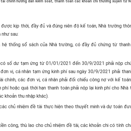
tài chính hướng dẫn kiểm soát, thanh toán các khoản chi thường xuyên từ 
được kịp thời, đầy đủ và đúng niên độ kế toán, Nhà trường thô
 như sau:
ua hệ thống sổ sách của Nhà trường, có đầy đủ chứng từ thanh
hân có số dư tạm ứng từ 01/01/2021 đến 30/9/2021 phải nộp ch
ơn vị, cá nhân tạm ứng kinh phí sau ngày 30/9/2021 phải than
chính, các đơn vị, cá nhân phải đối chiếu công nợ với kế toán
phí hoặc quá thời hạn thanh toán phải nộp lại kinh phí cho Nhà
ác khoản thu nhập khác).
ị các chủ nhiệm đề tài thực hiện theo thuyết minh và dự toán đ
tiền công, thù lao cho chủ nhiệm đề tài, các khoản chi có tính ch