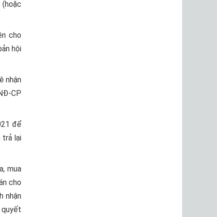
 (hoặc
ền cho
bản hội
kê nhận
/NĐ-CP
021 để
trả lại
ữa, mua
oán cho
h nhận
 quyết