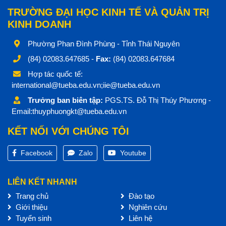
TRƯỜNG ĐẠI HỌC KINH TẾ VÀ QUẢN TRỊ
KINH DOANH
Phường Phan Đình Phùng - Tỉnh Thái Nguyên
(84) 02083.647685 -
Fax:
(84) 02083.647684
Hợp tác quốc tế:
international@tueba.edu.vn;iie@tueba.edu.vn
Trưởng ban biên tập:
PGS.TS. Đỗ Thị Thúy Phương -
Email:thuyphuongkt@tueba.edu.vn
KẾT NỐI VỚI CHÚNG TÔI
Facebook
Zalo
Youtube
LIÊN KẾT NHANH
Trang chủ
Đào tạo
Giới thiệu
Nghiên cứu
Tuyển sinh
Liên hệ