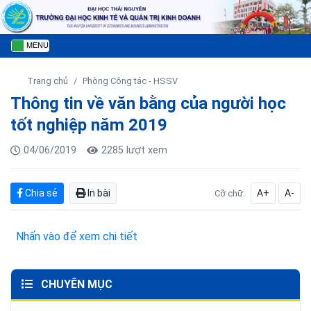
MENU
Trang chủ
Phòng Công tác - HSSV
Thông tin về văn bằng của người học
tốt nghiệp năm 2019
04/06/2019
2285 lượt xem
Chia sẻ
In bài
A+
A-
Cỡ chữ:
Nhấn vào để xem chi tiết
CHUYÊN MỤC