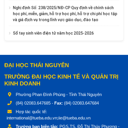
Nghị định Số: 238/2025/NĐ-CP Quy định về chính sách
học phí, miễn, giảm, hỗ trợ học phí, hỗ trợ chi phí học tập
và giá địch vụ trong lĩnh vực giáo dục, đào tạo
Sổ tay sinh viên điện tử năm học 2025-2026
ĐẠI HỌC THÁI NGUYÊN
TRƯỜNG ĐẠI HỌC KINH TẾ VÀ QUẢN TRỊ
KINH DOANH
Phường Phan Đình Phùng - Tỉnh Thái Nguyên
(84) 02083.647685 -
Fax:
(84) 02083.647684
Hợp tác quốc tế:
international@tueba.edu.vn;iie@tueba.edu.vn
Trưởng ban biên tập:
PGS.TS. Đỗ Thị Thúy Phương -