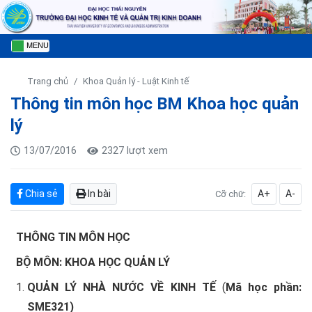
MENU
Trang chủ
Khoa Quản lý - Luật Kinh tế
Thông tin môn học BM Khoa học quản
lý
13/07/2016
2327 lượt xem
Chia sẻ
In bài
A+
A-
Cỡ chữ:
THÔNG TIN MÔN HỌC
BỘ MÔN: KHOA HỌC QUẢN LÝ
QUẢN LÝ NHÀ NƯỚC VỀ KINH TẾ
(
Mã học phần:
SME321)