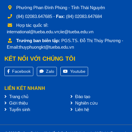
Phường Phan Đình Phùng - Tỉnh Thái Nguyên
(84) 02083.647685 -
Fax:
(84) 02083.647684
Hợp tác quốc tế:
international@tueba.edu.vn;iie@tueba.edu.vn
Trưởng ban biên tập:
PGS.TS. Đỗ Thị Thúy Phương -
Email:thuyphuongkt@tueba.edu.vn
KẾT NỐI VỚI CHÚNG TÔI
Facebook
Zalo
Youtube
LIÊN KẾT NHANH
Trang chủ
Đào tạo
Giới thiệu
Nghiên cứu
Tuyển sinh
Liên hệ