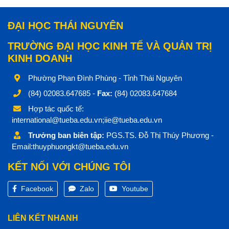
ĐẠI HỌC THÁI NGUYÊN
TRƯỜNG ĐẠI HỌC KINH TẾ VÀ QUẢN TRỊ
KINH DOANH
Phường Phan Đình Phùng - Tỉnh Thái Nguyên
(84) 02083.647685 -
Fax:
(84) 02083.647684
Hợp tác quốc tế:
international@tueba.edu.vn;iie@tueba.edu.vn
Trưởng ban biên tập:
PGS.TS. Đỗ Thị Thúy Phương -
Email:thuyphuongkt@tueba.edu.vn
KẾT NỐI VỚI CHÚNG TÔI
Facebook
Zalo
Youtube
LIÊN KẾT NHANH