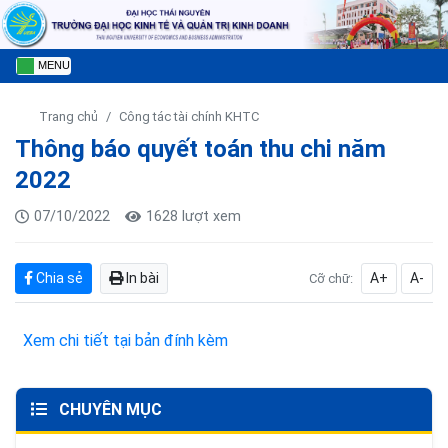
MENU
Trang chủ
Công tác tài chính KHTC
Thông báo quyết toán thu chi năm
2022
07/10/2022
1628 lượt xem
Chia sẻ
In bài
A+
A-
Cỡ chữ:
Xem chi tiết tại bản đính kèm
CHUYÊN MỤC