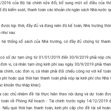
2016 của Bộ tài chính sửa đổi, bổ sung một số điều của th
độ kiểm soát, thanh toán các khoản chi ngân sách Nhà nước q
được kịp thời, đầy đủ và đúng niên độ kế toán, Nhà trường thô
 như sau:
ua hệ thống sổ sách của Nhà trường, có đầy đủ chứng từ thanh
hân có số dư tạm ứng từ 01/01/2019 đến 30/9/2019 phải nộp ch
ơn vị, cá nhân tạm ứng kinh phí sau ngày 30/9/2019 phải than
chính, các đơn vị, cá nhân phải đối chiếu công nợ với kế toán
phí hoặc quá thời hạn thanh toán phải nộp lại kinh phí cho Nhà
ác khoản thu nhập khác).
hị các chủ nhiệm đề tài thực hiện theo nội dung và dự toán đư
h toán về Phòng Kế hoạch - Tài chính trước ngày 14/12/2019 
 Nếu quá thời hạn thanh toán, kinh phí cấp cho đề tài sẽ hoàn 