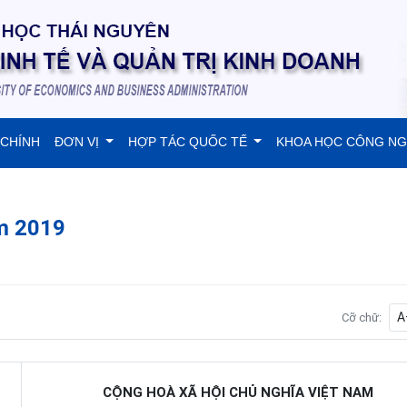
 CHÍNH
ĐƠN VỊ
HỢP TÁC QUỐC TẾ
KHOA HỌC CÔNG N
ăm 2019
A
Cỡ chữ:
CỘNG HOÀ XÃ HỘI CHỦ NGHĨA VIỆT NAM