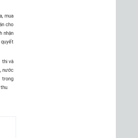
ữa, mua
oán cho
h nhận
 quyết
 thi và
n, nước
n trong
thu.