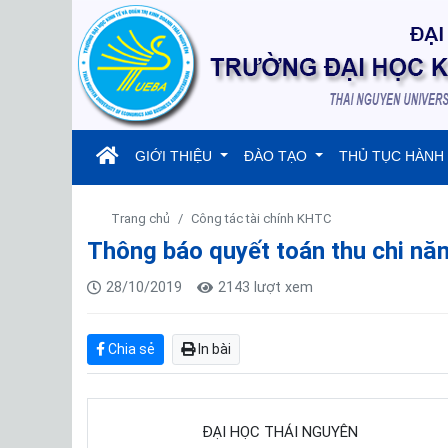
(current)
GIỚI THIỆU
ĐÀO TẠO
THỦ TỤC HÀNH
Trang chủ
Công tác tài chính KHTC
Thông báo quyết toán thu chi n
28/10/2019
2143 lượt xem
Chia sẻ
In bài
ĐẠI HỌC THÁI NGUYÊN