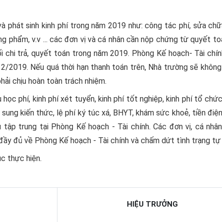
và phát sinh kinh phí trong năm 2019 như: công tác phí, sửa ch
òng phẩm, v.v ... các đơn vị và cá nhân cần nộp chứng từ quyết t
 chi trả, quyết toán trong năm 2019. Phòng Kế hoạch- Tài chín
/2019. Nếu quá thời hạn thanh toán trên, Nhà trường sẽ không
phải chịu hoàn toàn trách nhiệm.
học phí, kinh phí xét tuyển, kinh phí tốt nghiệp, kinh phí tổ chức
ổ sung kiến thức, lệ phí ký túc xá, BHYT, khám sức khoẻ, tiền điệ
hu tập trung tại Phòng Kế hoạch - Tài chính. Các đơn vị, cá nhâ
 đầy đủ về Phòng Kế hoạch - Tài chính và chấm dứt tình trạng tự 
c thực hiện.
HIỆU TRƯỞNG