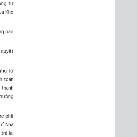
ông tư
ua Kho
ng báo
 quyết
ứng từ
h toán
 thanh
 trường
ợc phê
để Nhà
trả lại