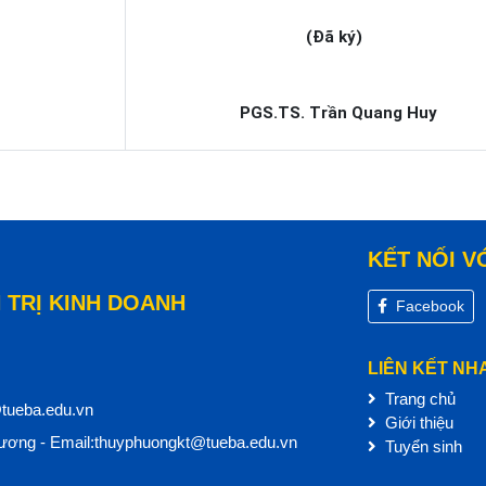
(Đã ký)
PGS.TS. Trần Quang Huy
KẾT NỐI V
 TRỊ KINH DOANH
Facebook
LIÊN KẾT NH
Trang chủ
@tueba.edu.vn
Giới thiệu
ơng - Email:thuyphuongkt@tueba.edu.vn
Tuyển sinh