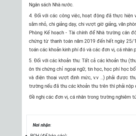
Ngân sách Nhà nước.
4. Đối với các công việc, hoạt động đã thực hiện 
sắm nhỏ, chi giảng dạy, chi vượt giờ giảng, văn ph
Phòng Kế hoạch - Tài chính để Nhà trường cân đối
chứng từ thanh toán năm 2019 đến hết ngày 25/12
toán các khoản kinh phí đó và các đơn vị, cá nhân 
5. Đối với các khoản thu: Tất cả các khoản thu (thu 
ôn thi chứng chỉ ngoại ngữ, tin học, học phí học b
và điện thoại vượt định mức, v.v ...) phải được t
trường nếu đã thu các khoản thu trên thì phải nộp
Đề nghị các đơn vị, cá nhân trong trường nghiêm tú
Nơi nhận
:
BGH (để báo cáo);