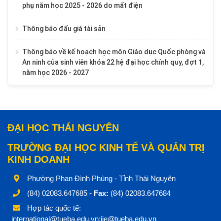
phụ năm học 2025 - 2026 do mất điện
Thông báo đấu giá tài sản
Thông báo về kế hoạch học môn Giáo dục Quốc phòng và
An ninh của sinh viên khóa 22 hệ đại học chính quy, đợt 1,
năm học 2026 - 2027
ĐẠI HỌC THÁI NGUYÊN
TRƯỜNG ĐẠI HỌC KINH TẾ VÀ QUẢN TRỊ
KINH DOANH
Phường Phan Đình Phùng - Tỉnh Thái Nguyên
(84) 02083.647685 -
Fax:
(84) 02083.647684
Hợp tác quốc tế:
international@tueba.edu.vn;iie@tueba.edu.vn