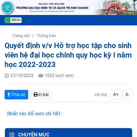
MENU
Trang chủ
Thông báo
Quyết định v/v Hỗ trợ học tập cho sinh
viên hệ đại học chính quy học kỳ I năm
học 2022-2023
27/10/2022
1552 lượt xem
Chia sẻ
In bài
A+
A-
Cỡ chữ:
Nhấn vào để xem chi tiết
CHUYÊN MỤC