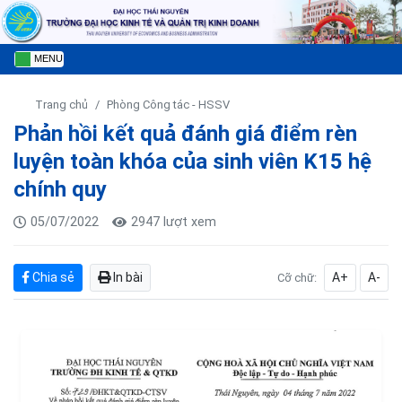
MENU
Trang chủ
Phòng Công tác - HSSV
Phản hồi kết quả đánh giá điểm rèn
luyện toàn khóa của sinh viên K15 hệ
chính quy
05/07/2022
2947 lượt xem
Chia sẻ
In bài
A+
A-
Cỡ chữ: