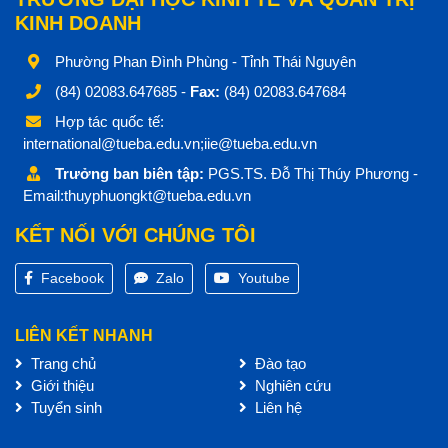
KINH DOANH
Phường Phan Đình Phùng - Tỉnh Thái Nguyên
(84) 02083.647685 -
Fax:
(84) 02083.647684
Hợp tác quốc tế:
international@tueba.edu.vn;iie@tueba.edu.vn
Trưởng ban biên tập:
PGS.TS. Đỗ Thị Thúy Phương -
Email:thuyphuongkt@tueba.edu.vn
KẾT NỐI VỚI CHÚNG TÔI
Facebook
Zalo
Youtube
LIÊN KẾT NHANH
Trang chủ
Đào tạo
Giới thiệu
Nghiên cứu
Tuyển sinh
Liên hệ