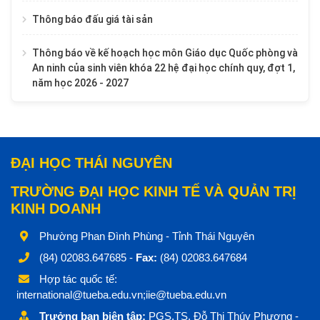
Thông báo đấu giá tài sản
Thông báo về kế hoạch học môn Giáo dục Quốc phòng và
An ninh của sinh viên khóa 22 hệ đại học chính quy, đợt 1,
năm học 2026 - 2027
ĐẠI HỌC THÁI NGUYÊN
TRƯỜNG ĐẠI HỌC KINH TẾ VÀ QUẢN TRỊ
KINH DOANH
Phường Phan Đình Phùng - Tỉnh Thái Nguyên
(84) 02083.647685 -
Fax:
(84) 02083.647684
Hợp tác quốc tế:
international@tueba.edu.vn;iie@tueba.edu.vn
Trưởng ban biên tập:
PGS.TS. Đỗ Thị Thúy Phương -