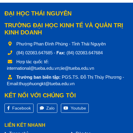
ĐẠI HỌC THÁI NGUYÊN
TRƯỜNG ĐẠI HỌC KINH TẾ VÀ QUẢN TRỊ
KINH DOANH
Phường Phan Đình Phùng - Tỉnh Thái Nguyên
(84) 02083.647685 -
Fax:
(84) 02083.647684
Hợp tác quốc tế:
international@tueba.edu.vn;iie@tueba.edu.vn
Trưởng ban biên tập:
PGS.TS. Đỗ Thị Thúy Phương -
Email:thuyphuongkt@tueba.edu.vn
KẾT NỐI VỚI CHÚNG TÔI
Facebook
Zalo
Youtube
LIÊN KẾT NHANH