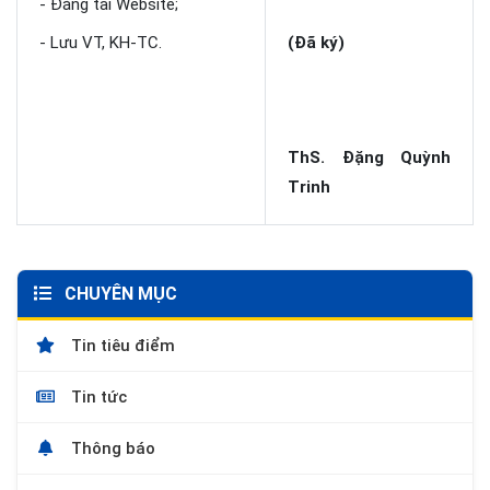
- Đăng tải Website;
- Lưu VT, KH-TC.
(Đã ký)
ThS. Đặng Quỳnh
Trinh
CHUYÊN MỤC
Tin tiêu điểm
Tin tức
Thông báo