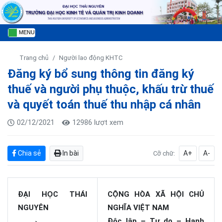
MENU
Trang chủ
Người lao động KHTC
Đăng ký bổ sung thông tin đăng ký
thuế và người phụ thuộc, khấu trừ thuế
và quyết toán thuế thu nhập cá nhân
02/12/2021
12986 lượt xem
Chia sẻ
In bài
A+
A-
Cỡ chữ:
ĐẠI HỌC THÁI
CỘNG HÒA XÃ HỘI CHỦ
NGUYÊN
NGHĨA VIỆT NAM
Độc lập – Tự do – Hạnh