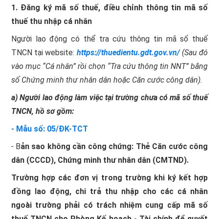
1. Đăng ký mã số thuế, điều chỉnh thông tin mã số
thuế thu nhập cá nhân
Người lao động có thể tra cứu thông tin mã số thuế
TNCN tại website:
https://thuedientu.gdt.gov.vn/
(Sau đó
vào mục “Cá nhân” rồi chọn “Tra cứu thông tin NNT” bằng
số Chứng minh thư nhân dân hoặc Căn cước công dân).
a) Người lao động làm việc tại trường chưa có mã số thuế
TNCN, hồ sơ gồm:
-
Mẫu số: 0
5
/ĐK-T
CT
-
B
ản sao không cần công chứng: Thẻ Căn cước công
dân (CCCD), Chứng minh thư nhân dân (CMTND).
Trường hợp các đơn vị trong trường khi ký kết hợp
đồng lao động, chi trả thu nhập cho các cá nhân
ngoài trường phải có trách nhiệm cung cấp mã số
thuế TNCN cho Phòng Kế hoạch - Tài chính để quyết