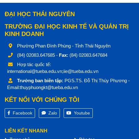
ĐẠI HỌC THÁI NGUYÊN
TRƯỜNG ĐẠI HỌC KINH TẾ VÀ QUẢN TRỊ
KINH DOANH
Phường Phan Đình Phùng - Tỉnh Thái Nguyên
(84) 02083.647685 -
Fax:
(84) 02083.647684
Hợp tác quốc tế:
international@tueba.edu.vn;iie@tueba.edu.vn
Trưởng ban biên tập:
PGS.TS. Đỗ Thị Thúy Phương -
Email:thuyphuongkt@tueba.edu.vn
KẾT NỐI VỚI CHÚNG TÔI
Facebook
Zalo
Youtube
LIÊN KẾT NHANH