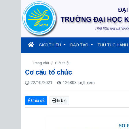
(current)
GIỚI THIỆU
ĐÀO TẠO
THỦ TỤC HÀNH
Trang chủ
Giới thiệu
Cơ cấu tổ chức
22/10/2021
126803 lượt xem
Chia sẻ
In bài