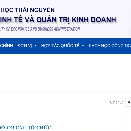
 CHÍNH
ĐƠN VỊ
HỢP TÁC QUỐC TẾ
KHOA HỌC CÔNG N
A
Cỡ chữ: