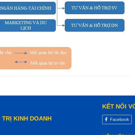
KẾT NỐI V
 TRỊ KINH DOANH
Facebook