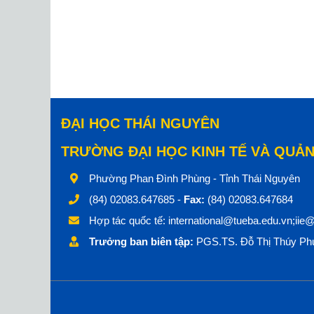
ĐẠI HỌC THÁI NGUYÊN
TRƯỜNG ĐẠI HỌC KINH TẾ VÀ QUẢN
Phường Phan Đình Phùng - Tỉnh Thái Nguyên
(84) 02083.647685 -
Fax:
(84) 02083.647684
Hợp tác quốc tế:
international@tueba.edu.vn;iie
Trưởng ban biên tập:
PGS.TS. Đỗ Thị Thúy Phư