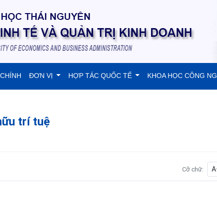
 CHÍNH
ĐƠN VỊ
HỢP TÁC QUỐC TẾ
KHOA HỌC CÔNG N
ữu trí tuệ
A
Cỡ chữ: