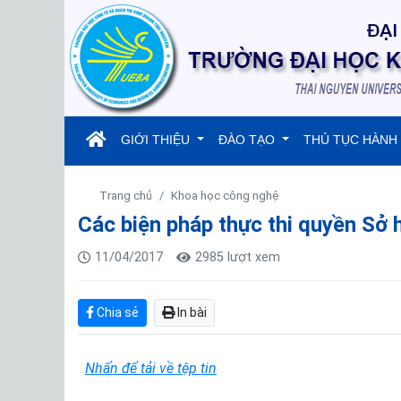
(current)
GIỚI THIỆU
ĐÀO TẠO
THỦ TỤC HÀNH
Trang chủ
Khoa học công nghệ
Các biện pháp thực thi quyền Sở h
11/04/2017
2985 lượt xem
Chia sẻ
In bài
Nhấn để tải về tệp tin