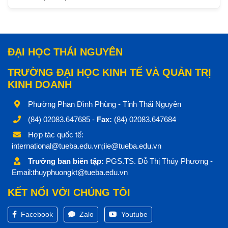
ĐẠI HỌC THÁI NGUYÊN
TRƯỜNG ĐẠI HỌC KINH TẾ VÀ QUẢN TRỊ
KINH DOANH
Phường Phan Đình Phùng - Tỉnh Thái Nguyên
(84) 02083.647685 -
Fax:
(84) 02083.647684
Hợp tác quốc tế:
international@tueba.edu.vn;iie@tueba.edu.vn
Trưởng ban biên tập:
PGS.TS. Đỗ Thị Thúy Phương -
Email:thuyphuongkt@tueba.edu.vn
KẾT NỐI VỚI CHÚNG TÔI
Facebook
Zalo
Youtube