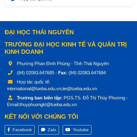
ĐẠI HỌC THÁI NGUYÊN
TRƯỜNG ĐẠI HỌC KINH TẾ VÀ QUẢN TRỊ
KINH DOANH
Phường Phan Đình Phùng - Tỉnh Thái Nguyên
(84) 02083.647685 -
Fax:
(84) 02083.647684
Hợp tác quốc tế:
international@tueba.edu.vn;iie@tueba.edu.vn
Trưởng ban biên tập:
PGS.TS. Đỗ Thị Thúy Phương -
Email:thuyphuongkt@tueba.edu.vn
KẾT NỐI VỚI CHÚNG TÔI
Facebook
Zalo
Youtube