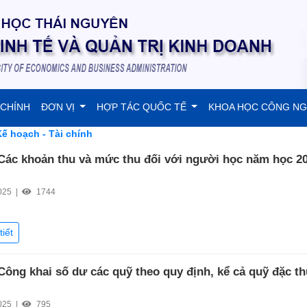
 CHÍNH
ĐƠN VỊ
HỢP TÁC QUỐC TẾ
KHOA HỌC CÔNG N
 hoạch - Tài chính
 Các khoản thu và mức thu đối với người học năm học 2
025 |
1744
tiết
 Công khai số dư các quỹ theo quy định, kể cả quỹ đặc t
025 |
795