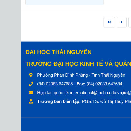
ĐẠI HỌC THÁI NGUYÊN
TRƯỜNG ĐẠI HỌC KINH TẾ VÀ QUẢN
Phường Phan Đình Phùng - Tỉnh Thái Nguyên
(84) 02083.647685 -
Fax:
(84) 02083.647684
Hợp tác quốc tế:
international@tueba.edu.vn;iie
Trưởng ban biên tập:
PGS.TS. Đỗ Thị Thúy Phư