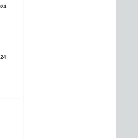
024
024