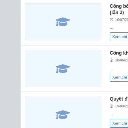
Công bố
(lần 2)
16/07/2
...
Xem chi 
Công kh
28/06/2
...
Xem chi 
Quyết đ
19/03/2
...
Xem chi 