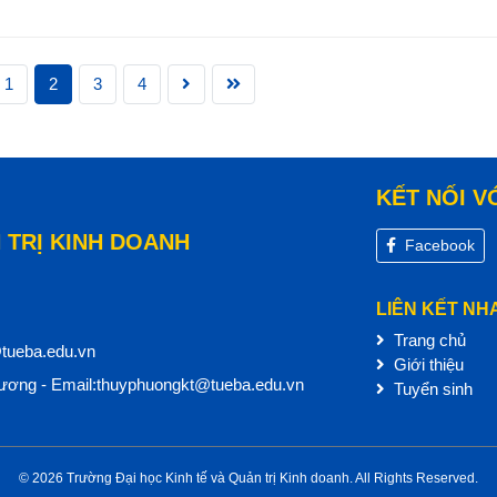
1
2
3
4
KẾT NỐI V
 TRỊ KINH DOANH
Facebook
LIÊN KẾT NH
Trang chủ
@tueba.edu.vn
Giới thiệu
ơng - Email:thuyphuongkt@tueba.edu.vn
Tuyển sinh
© 2026 Trường Đại học Kinh tế và Quản trị Kinh doanh. All Rights Reserved.