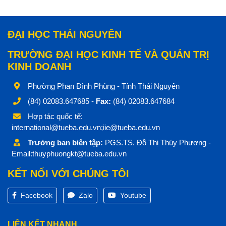
ĐẠI HỌC THÁI NGUYÊN
TRƯỜNG ĐẠI HỌC KINH TẾ VÀ QUẢN TRỊ
KINH DOANH
Phường Phan Đình Phùng - Tỉnh Thái Nguyên
(84) 02083.647685 -
Fax:
(84) 02083.647684
Hợp tác quốc tế:
international@tueba.edu.vn;iie@tueba.edu.vn
Trưởng ban biên tập:
PGS.TS. Đỗ Thị Thúy Phương -
Email:thuyphuongkt@tueba.edu.vn
KẾT NỐI VỚI CHÚNG TÔI
Facebook
Zalo
Youtube
LIÊN KẾT NHANH