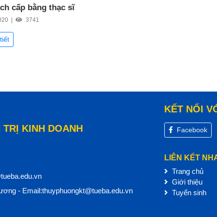
ch cấp bằng thạc sĩ
020 |
3741
tiết
KẾT NỐI V
 TRỊ KINH DOANH
Facebook
LIÊN KẾT NH
Trang chủ
@tueba.edu.vn
Giới thiệu
ơng - Email:thuyphuongkt@tueba.edu.vn
Tuyển sinh