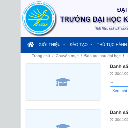
(current)
GIỚI THIỆU
ĐÀO TẠO
THỦ TỤC HÀNH
Trang chủ
Chuyên mục
Đào tạo sau đại học
Danh sá
30/11/2
...
Xem chi 
Danh sá
30/11/2
...