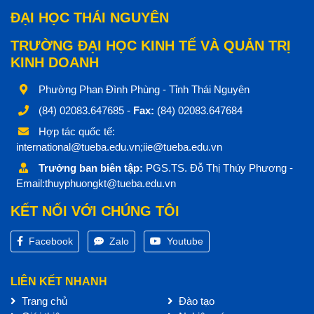
ĐẠI HỌC THÁI NGUYÊN
TRƯỜNG ĐẠI HỌC KINH TẾ VÀ QUẢN TRỊ
KINH DOANH
Phường Phan Đình Phùng - Tỉnh Thái Nguyên
(84) 02083.647685 -
Fax:
(84) 02083.647684
Hợp tác quốc tế:
international@tueba.edu.vn;iie@tueba.edu.vn
Trưởng ban biên tập:
PGS.TS. Đỗ Thị Thúy Phương -
Email:thuyphuongkt@tueba.edu.vn
KẾT NỐI VỚI CHÚNG TÔI
Facebook
Zalo
Youtube
LIÊN KẾT NHANH
Trang chủ
Đào tạo