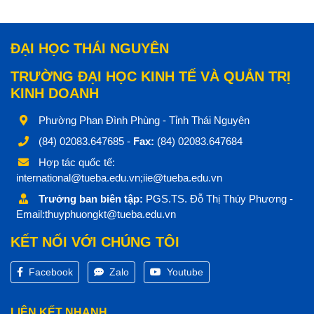
ĐẠI HỌC THÁI NGUYÊN
TRƯỜNG ĐẠI HỌC KINH TẾ VÀ QUẢN TRỊ
KINH DOANH
Phường Phan Đình Phùng - Tỉnh Thái Nguyên
(84) 02083.647685 -
Fax:
(84) 02083.647684
Hợp tác quốc tế:
international@tueba.edu.vn;iie@tueba.edu.vn
Trưởng ban biên tập:
PGS.TS. Đỗ Thị Thúy Phương -
Email:thuyphuongkt@tueba.edu.vn
KẾT NỐI VỚI CHÚNG TÔI
Facebook
Zalo
Youtube
LIÊN KẾT NHANH