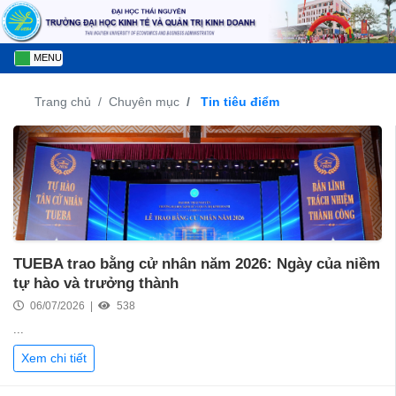
MENU
Trang chủ
Chuyên mục
Tin tiêu điểm
TUEBA trao bằng cử nhân năm 2026: Ngày của niềm
tự hào và trưởng thành
06/07/2026 |
538
...
Xem chi tiết