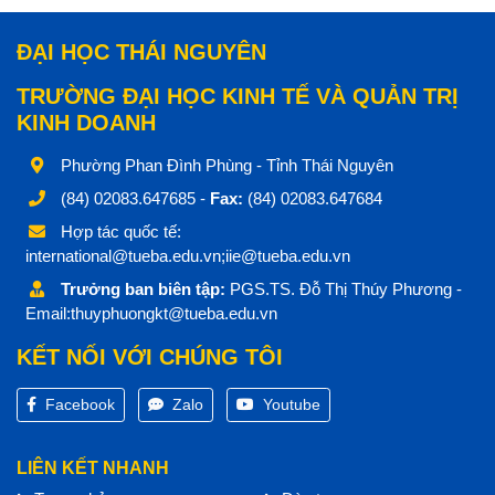
ĐẠI HỌC THÁI NGUYÊN
TRƯỜNG ĐẠI HỌC KINH TẾ VÀ QUẢN TRỊ
KINH DOANH
Phường Phan Đình Phùng - Tỉnh Thái Nguyên
(84) 02083.647685 -
Fax:
(84) 02083.647684
Hợp tác quốc tế:
international@tueba.edu.vn;iie@tueba.edu.vn
Trưởng ban biên tập:
PGS.TS. Đỗ Thị Thúy Phương -
Email:thuyphuongkt@tueba.edu.vn
KẾT NỐI VỚI CHÚNG TÔI
Facebook
Zalo
Youtube
LIÊN KẾT NHANH