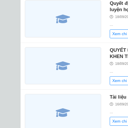
Quyết đ
luyện họ
18/09/2
...
Xem chi 
QUYẾT 
KHEN T
18/09/2
...
Xem chi 
Tài liệ
16/09/2
...
Xem chi 