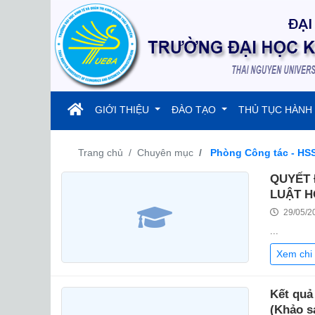
(current)
GIỚI THIỆU
ĐÀO TẠO
THỦ TỤC HÀNH
Trang chủ
Chuyên mục
Phòng Công tác - HS
QUYẾT 
LUẬT H
29/05/2
...
Xem chi 
Kết quả 
(Khảo s