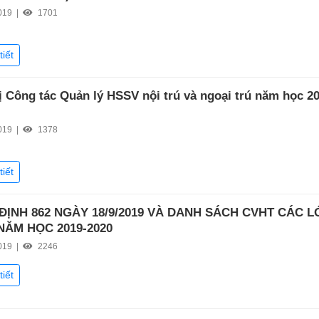
019 |
1701
tiết
ị Công tác Quản lý HSSV nội trú và ngoại trú năm học 20
019 |
1378
tiết
ĐỊNH 862 NGÀY 18/9/2019 VÀ DANH SÁCH CVHT CÁC L
NĂM HỌC 2019-2020
019 |
2246
tiết