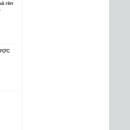
uả rèn
5
ĐƯỢC