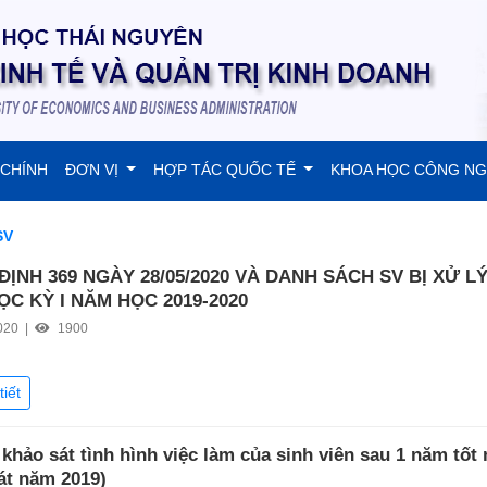
 CHÍNH
ĐƠN VỊ
HỢP TÁC QUỐC TẾ
KHOA HỌC CÔNG N
SV
ĐỊNH 369 NGÀY 28/05/2020 VÀ DANH SÁCH SV BỊ XỬ L
ỌC KỲ I NĂM HỌC 2019-2020
020 |
1900
tiết
khảo sát tình hình việc làm của sinh viên sau 1 năm tốt
át năm 2019)