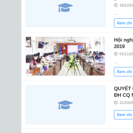
26/12/2
...
Xem chi 
Hội ngh
2019
01/11/2
...
Xem chi 
QUYẾT 
ĐH CQ 
21/10/2
Xem chi 