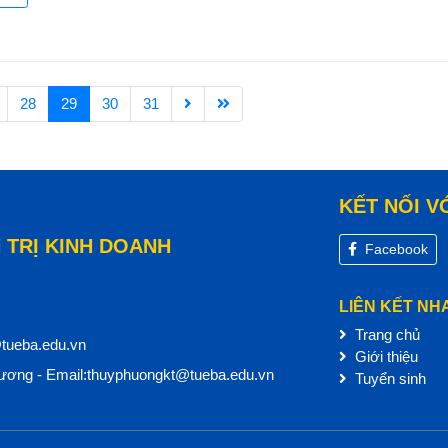
28
29
30
31
KẾT NỐI V
 TRỊ KINH DOANH
Facebook
LIÊN KẾT NH
Trang chủ
@tueba.edu.vn
Giới thiệu
ơng - Email:thuyphuongkt@tueba.edu.vn
Tuyển sinh