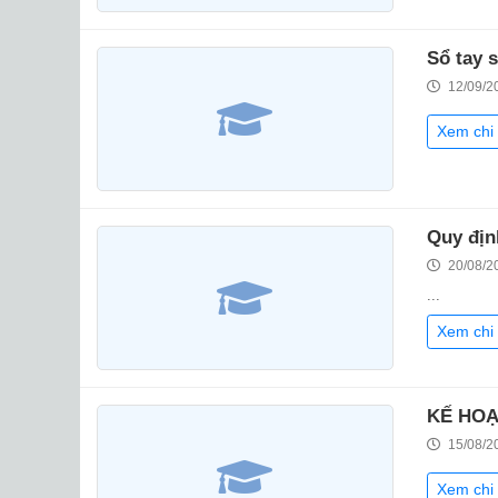
Sổ tay 
12/09/2
Xem chi 
Quy địn
20/08/2
...
Xem chi 
KẾ HOẠ
15/08/2
Xem chi 