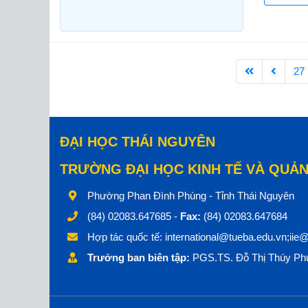
27
ĐẠI HỌC THÁI NGUYÊN
TRƯỜNG ĐẠI HỌC KINH TẾ VÀ QUẢN
Phường Phan Đình Phùng - Tỉnh Thái Nguyên
(84) 02083.647685 -
Fax:
(84) 02083.647684
Hợp tác quốc tế:
international@tueba.edu.vn;iie
Trưởng ban biên tập:
PGS.TS. Đỗ Thị Thúy Phư