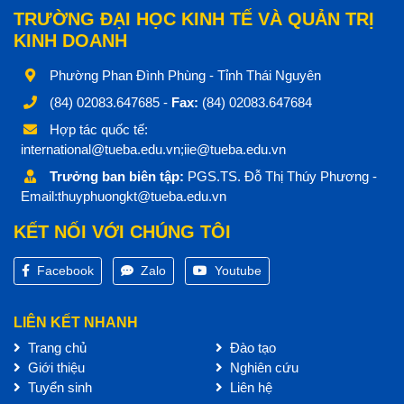
TRƯỜNG ĐẠI HỌC KINH TẾ VÀ QUẢN TRỊ
KINH DOANH
Phường Phan Đình Phùng - Tỉnh Thái Nguyên
(84) 02083.647685 -
Fax:
(84) 02083.647684
Hợp tác quốc tế:
international@tueba.edu.vn;iie@tueba.edu.vn
Trưởng ban biên tập:
PGS.TS. Đỗ Thị Thúy Phương -
Email:thuyphuongkt@tueba.edu.vn
KẾT NỐI VỚI CHÚNG TÔI
Facebook
Zalo
Youtube
LIÊN KẾT NHANH
Trang chủ
Đào tạo
Giới thiệu
Nghiên cứu
Tuyển sinh
Liên hệ