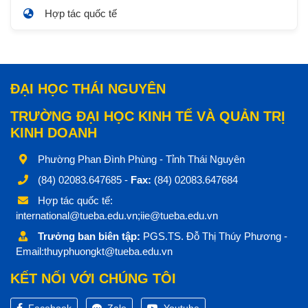
Hợp tác quốc tế
ĐẠI HỌC THÁI NGUYÊN
TRƯỜNG ĐẠI HỌC KINH TẾ VÀ QUẢN TRỊ
KINH DOANH
Phường Phan Đình Phùng - Tỉnh Thái Nguyên
(84) 02083.647685 -
Fax:
(84) 02083.647684
Hợp tác quốc tế:
international@tueba.edu.vn;iie@tueba.edu.vn
Trưởng ban biên tập:
PGS.TS. Đỗ Thị Thúy Phương -
Email:thuyphuongkt@tueba.edu.vn
KẾT NỐI VỚI CHÚNG TÔI