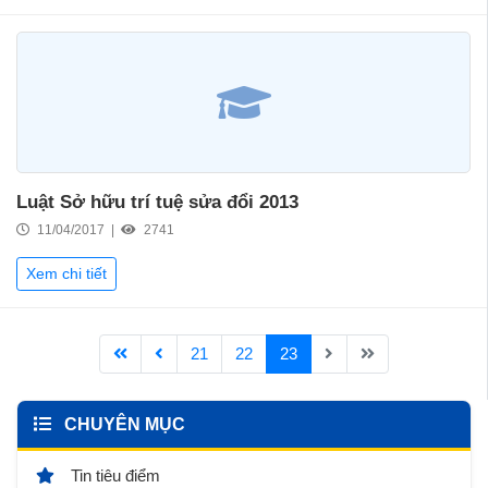
Luật Sở hữu trí tuệ sửa đổi 2013
11/04/2017 |
2741
Xem chi tiết
21
22
23
CHUYÊN MỤC
Tin tiêu điểm