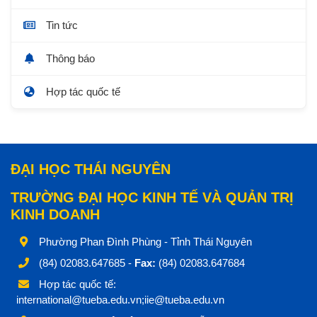
Tin tức
Thông báo
Hợp tác quốc tế
ĐẠI HỌC THÁI NGUYÊN
TRƯỜNG ĐẠI HỌC KINH TẾ VÀ QUẢN TRỊ
KINH DOANH
Phường Phan Đình Phùng - Tỉnh Thái Nguyên
(84) 02083.647685 -
Fax:
(84) 02083.647684
Hợp tác quốc tế:
international@tueba.edu.vn;iie@tueba.edu.vn