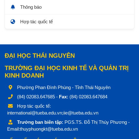
Thông báo
Hợp tác quốc tế
ĐẠI HỌC THÁI NGUYÊN
TRƯỜNG ĐẠI HỌC KINH TẾ VÀ QUẢN TRỊ
KINH DOANH
Phường Phan Đình Phùng - Tỉnh Thái Nguyên
(84) 02083.647685 -
Fax:
(84) 02083.647684
Hợp tác quốc tế:
international@tueba.edu.vn;iie@tueba.edu.vn
Trưởng ban biên tập:
PGS.TS. Đỗ Thị Thúy Phương -
Email:thuyphuongkt@tueba.edu.vn