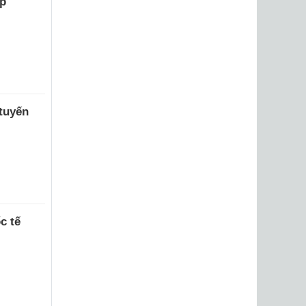
ập
tuyến
c tế