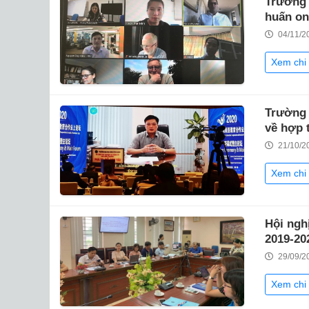
Trường 
huấn on
04/11/2
Xem chi 
Trường 
về hợp 
21/10/2
Xem chi 
Hội ngh
2019-20
29/09/2
Xem chi 