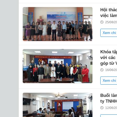
Hội thả
việc là
25/08/2
Xem chi 
Khóa tậ
với các
góp từ 
16/06/2
Xem chi 
Buổi là
ty TNH
12/06/2