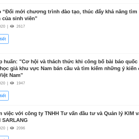
o “Đổi mới chương trình đào tạo, thúc đẩy khả năng tìm
m của sinh viên”
020 |
2617
tiết
p huấn: "Cơ hội và thách thức khi công bố bài báo quốc 
 học giả khu vực Nam bán cầu và tìm kiếm những ý kiến
Việt Nam"
020 |
1947
tiết
m việc với công ty TNHH Tư vấn đầu tư và Quản lý KIM 
H SARLANG
020 |
2096