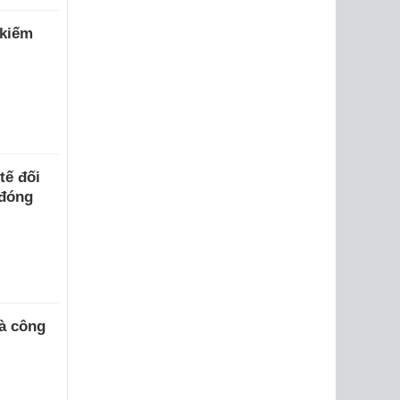
 kiếm
tế đối
 đóng
và công