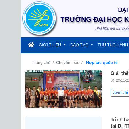
(current)
GIỚI THIỆU
ĐÀO TẠO
THỦ TỤC HÀNH
Trang chủ
Chuyên mục
Hợp tác quốc tế
Giải thể
23/11/2
Xem chi 
Trình tự
tại ĐHT