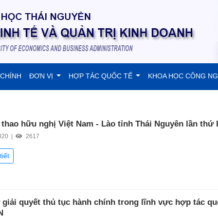
 CHÍNH
ĐƠN VỊ
HỢP TÁC QUỐC TẾ
KHOA HỌC CÔNG N
 thao hữu nghị Việt Nam - Lào tỉnh Thái Nguyên lần thứ I
020 |
2617
tiết
 giải quyết thủ tục hành chính trong lĩnh vực hợp tác qu
N