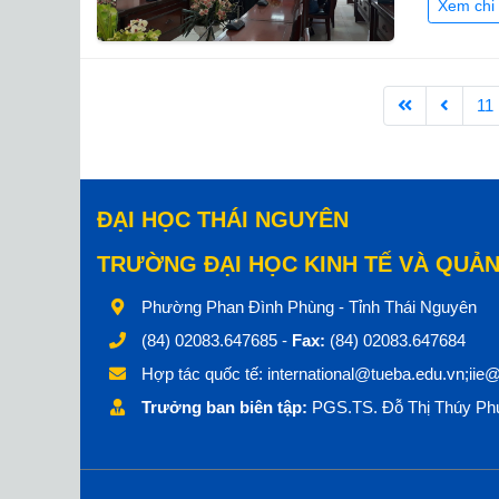
Xem chi 
11
ĐẠI HỌC THÁI NGUYÊN
TRƯỜNG ĐẠI HỌC KINH TẾ VÀ QUẢN
Phường Phan Đình Phùng - Tỉnh Thái Nguyên
(84) 02083.647685 -
Fax:
(84) 02083.647684
Hợp tác quốc tế:
international@tueba.edu.vn;iie
Trưởng ban biên tập:
PGS.TS. Đỗ Thị Thúy Phư