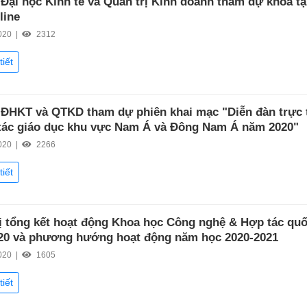
Đại học Kinh tế và Quản trị Kinh doanh tham dự khóa t
line
020 |
2312
tiết
ĐHKT và QTKD tham dự phiên khai mạc "Diễn đàn trực 
tác giáo dục khu vực Nam Á và Đông Nam Á năm 2020"
020 |
2266
tiết
ị tổng kết hoạt động Khoa học Công nghệ & Hợp tác quố
20 và phương hướng hoạt động năm học 2020-2021
020 |
1605
tiết