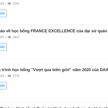
020 |
2281
tiết
báo về học bổng FRANCE EXCELLENCE của đại sứ quán
020 |
2637
tiết
trình học bổng "Vượt qua biên giới" năm 2020 của DA
020 |
2775
tiết