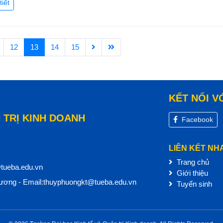
tiết
12
13
14
15
KẾT NỐI V
 TRỊ KINH DOANH
Facebook
LIÊN KẾT NH
Trang chủ
@tueba.edu.vn
Giới thiệu
ơng - Email:thuyphuongkt@tueba.edu.vn
Tuyển sinh