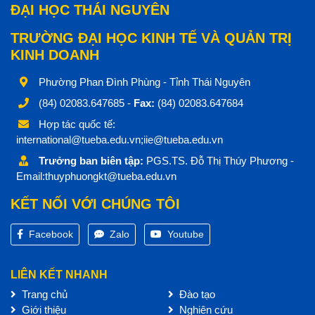
ĐẠI HỌC THÁI NGUYÊN
TRƯỜNG ĐẠI HỌC KINH TẾ VÀ QUẢN TRỊ
KINH DOANH
Phường Phan Đình Phùng - Tỉnh Thái Nguyên
(84) 02083.647685 -
Fax:
(84) 02083.647684
Hợp tác quốc tế:
international@tueba.edu.vn;iie@tueba.edu.vn
Trưởng ban biên tập:
PGS.TS. Đỗ Thị Thúy Phương -
Email:thuyphuongkt@tueba.edu.vn
KẾT NỐI VỚI CHÚNG TÔI
Facebook
Zalo
Youtube
LIÊN KẾT NHANH
Trang chủ
Đào tạo
Giới thiệu
Nghiên cứu