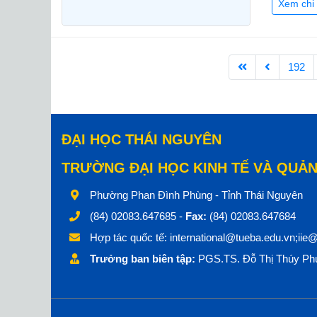
Xem chi 
192
ĐẠI HỌC THÁI NGUYÊN
TRƯỜNG ĐẠI HỌC KINH TẾ VÀ QUẢN
Phường Phan Đình Phùng - Tỉnh Thái Nguyên
(84) 02083.647685 -
Fax:
(84) 02083.647684
Hợp tác quốc tế:
international@tueba.edu.vn;iie
Trưởng ban biên tập:
PGS.TS. Đỗ Thị Thúy Phư