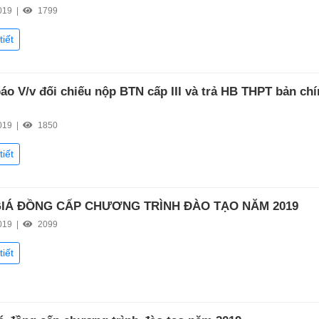
019 |
1799
tiết
áo V/v đối chiếu nộp BTN cấp III và trả HB THPT bản ch
019 |
1850
tiết
IÁ ĐỒNG CẤP CHƯƠNG TRÌNH ĐÀO TẠO NĂM 2019
019 |
2099
tiết