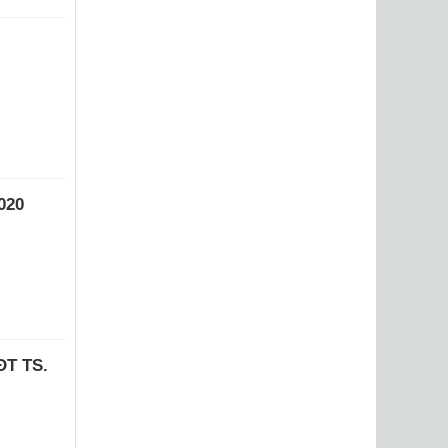
020
ĐT TS.