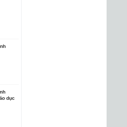
ính
ính
iáo dục