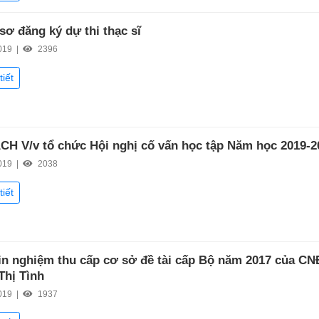
sơ đăng ký dự thi thạc sĩ
019 |
2396
tiết
H V/v tổ chức Hội nghị cố vấn học tập Năm học 2019-2
019 |
2038
tiết
in nghiệm thu cấp cơ sở đề tài cấp Bộ năm 2017 của CN
hị Tình
019 |
1937