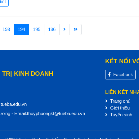
tiết
193
194
195
196
KẾT NỐI V
 TRỊ KINH DOANH
Facebook
LIÊN KẾT NH
Trang chủ
@tueba.edu.vn
Giới thiệu
ơng - Email:thuyphuongkt@tueba.edu.vn
Tuyển sinh