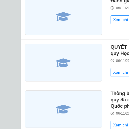
Đánh gi
08/11/2
Xem chi 
QUYẾT Đ
quy Học
06/11/2
Xem chi 
Thông b
quy đã 
Quốc ph
06/11/2
Xem chi 