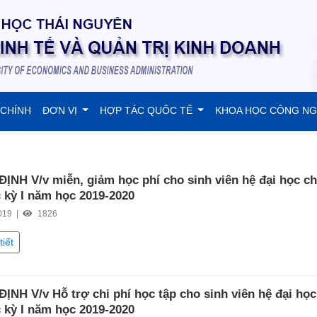
 CHÍNH
ĐƠN VỊ
HỢP TÁC QUỐC TẾ
KHOA HỌC CÔNG N
ỊNH V/v miễn, giảm học phí cho sinh viên hệ đại học ch
 kỳ I năm học 2019-2020
019 |
1826
tiết
ỊNH V/v Hỗ trợ chi phí học tập cho sinh viên hệ đại học
 kỳ I năm học 2019-2020