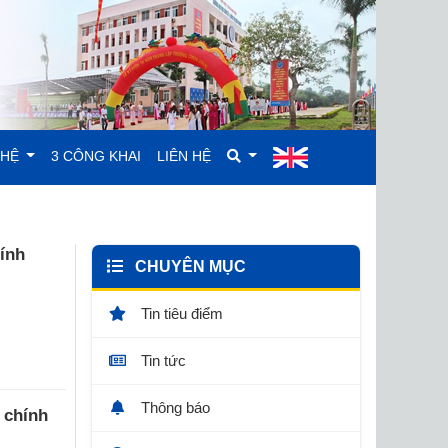
GHỆ
3 CÔNG KHAI
LIÊN HỆ
ính
CHUYÊN MỤC
Tin tiêu điểm
Tin tức
Thông báo
 chính