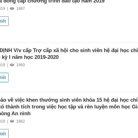
á đồng cấp chương trình đào tạo năm 2019
019 |
1887
tiết
ỊNH V/v cấp Trợ cấp xã hội cho sinh viên hệ đại học ch
 kỳ I năm học 2019-2020
019 |
1960
tiết
áo về việc khen thưởng sinh viên khóa 15 hệ đại học ch
có thành tích trong việc học tập và rèn luyện môn học G
òng An ninh
019 |
1862
tiết