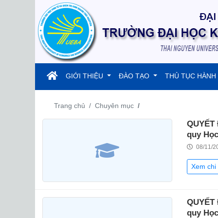
(current)
GIỚI THIỆU
ĐÀO TẠO
THỦ TỤC HÀNH
Trang chủ
Chuyên mục
QUYẾT Đ
quy Học
08/11/2
Xem chi 
QUYẾT Đ
quy Học