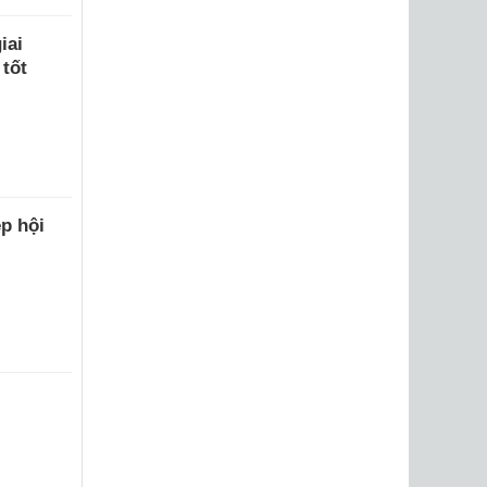
iai
tốt
p hội