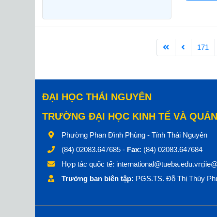
171
ĐẠI HỌC THÁI NGUYÊN
TRƯỜNG ĐẠI HỌC KINH TẾ VÀ QUẢN
Phường Phan Đình Phùng - Tỉnh Thái Nguyên
(84) 02083.647685 -
Fax:
(84) 02083.647684
Hợp tác quốc tế:
international@tueba.edu.vn;iie
Trưởng ban biên tập:
PGS.TS. Đỗ Thị Thúy Phư