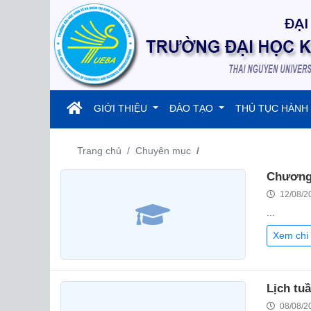
(current)
GIỚI THIỆU
ĐÀO TẠO
THỦ TỤC HÀNH
Trang chủ
Chuyên mục
Chương 
12/08/2
...
Xem chi 
Lịch tu
08/08/2