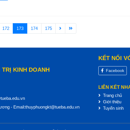
172
173
174
175
KẾT NỐI V
 TRỊ KINH DOANH
Facebook
LIÊN KẾT NH
Trang chủ
@tueba.edu.vn
Giới thiệu
ơng - Email:thuyphuongkt@tueba.edu.vn
Tuyển sinh