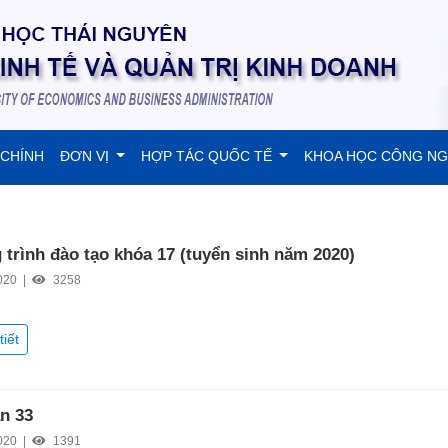
 CHÍNH
ĐƠN VỊ
HỢP TÁC QUỐC TẾ
KHOA HỌC CÔNG N
trình đào tạo khóa 17 (tuyển sinh năm 2020)
020 |
3258
tiết
ần 33
020 |
1391