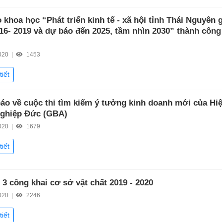
 khoa học “Phát triển kinh tế - xã hội tỉnh Thái Nguyên g
16- 2019 và dự báo đến 2025, tầm nhìn 2030” thành công 
020 |
1453
tiết
áo về cuộc thi tìm kiếm ý tưởng kinh doanh mới của Hiệ
ghiệp Đức (GBA)
020 |
1679
tiết
 3 công khai cơ sở vật chất 2019 - 2020
020 |
2246
tiết