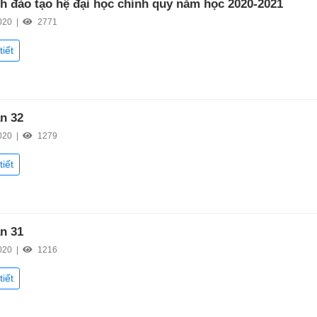
h đào tạo hệ đại học chính quy năm học 2020-2021
020 |
2771
tiết
ần 32
020 |
1279
tiết
ần 31
020 |
1216
tiết