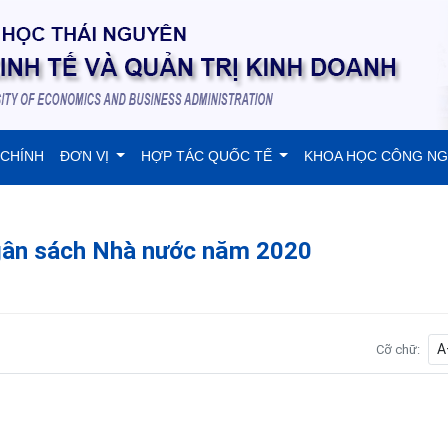
 CHÍNH
ĐƠN VỊ
HỢP TÁC QUỐC TẾ
KHOA HỌC CÔNG N
gân sách Nhà nước năm 2020
A
Cỡ chữ: