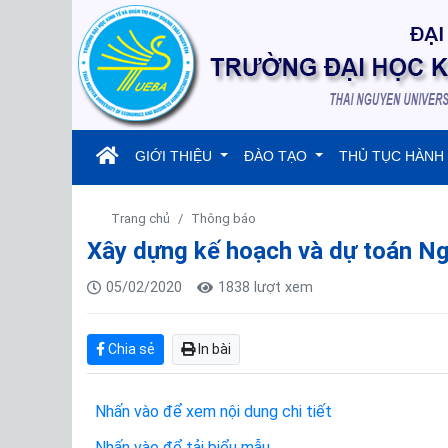
(current)
GIỚI THIỆU
ĐÀO TẠO
THỦ TỤC HÀNH
Trang chủ
Thông báo
Xây dựng kế hoạch và dự toán N
05/02/2020
1838 lượt xem
Chia sẻ
In bài
Nhấn vào để xem nội dung chi tiết
Nhấn vào để tải biểu mẫu