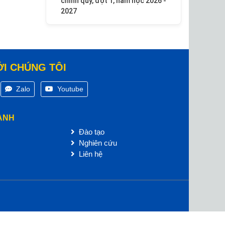
chính quy, đợt 1, năm học 2026 -
2027
ỚI CHÚNG TÔI
Zalo
Youtube
ANH
Đào tạo
Nghiên cứu
Liên hệ