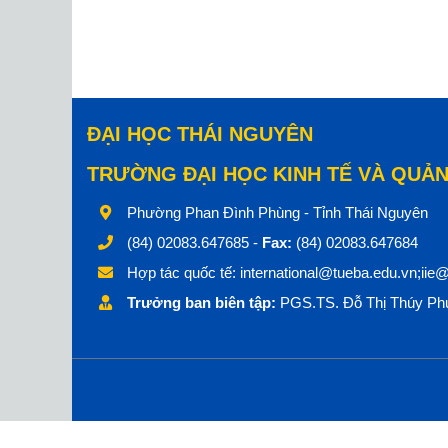
ĐẠI HỌC THÁI NGUYÊN
TRƯỜNG ĐẠI HỌC KINH TẾ VÀ QUẢN
Phường Phan Đình Phùng - Tỉnh Thái Nguyên
(84) 02083.647685 -
Fax:
(84) 02083.647684
Hợp tác quốc tế:
international@tueba.edu.vn;iie
Trưởng ban biên tập:
PGS.TS. Đỗ Thị Thúy Phư