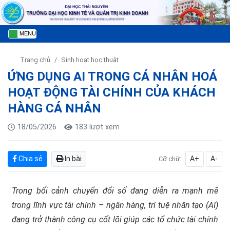
MENU
Trang chủ
Sinh hoạt học thuật
ỨNG DỤNG AI TRONG CÁ NHÂN HOÁ
HOẠT ĐỘNG TÀI CHÍNH CỦA KHÁCH
HÀNG CÁ NHÂN
18/05/2026
183 lượt xem
Chia sẻ
In bài
A+
A-
Cỡ chữ:
Trong bối cảnh chuyển đổi số đang diễn ra mạnh mẽ
trong lĩnh vực tài chính – ngân hàng, trí tuệ nhân tạo (AI)
đang trở thành công cụ cốt lõi giúp các tổ chức tài chính