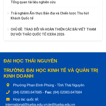
Tổng quan tài liệu nghiên cứu
Trải nghiệm Ẩm thực Bản địa và Chiến lược Thu hút
Khách Quốc tế
CHỦ ĐỀ: TRAO ĐỔI VÀ HOÀN THIỆN CÁC BÀI VIẾT THAM
DỰ HỘI THẢO QUỐC TẾ ICERA 2026
ĐẠI HỌC THÁI NGUYÊN
TRƯỜNG ĐẠI HỌC KINH TẾ VÀ QUẢN TRỊ
KINH DOANH
Phường Phan Đình Phùng - Tỉnh Thái Nguyên
(84) 02083.647685 -
Fax:
(84) 02083.647684
Hợp tác quốc tế:
international@tueba.edu.vn;iie@tueba.edu.vn