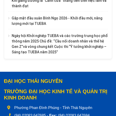
Khi giảng đường là "Cánh cửa" thẳng tiến đến việc làm và
thành đạt
Gặp mặt đầu xuân Bính Ngọ 2026 - Khởi đầu mới, năng
lượng mới tại TUEBA
Ngày hội Khởi nghiệp TUEBA và các trường trung học phổ
thông năm 2025 Chủ đề: “Cầu nối doanh nhân và thế hệ
Gen Z”và vòng chung kết Cuộc thi “Ý tưởng khởi nghiệp –
Sáng tạo TUEBA năm 2025”
ĐẠI HỌC THÁI NGUYÊN
TRƯỜNG ĐẠI HỌC KINH TẾ VÀ QUẢN TRỊ
KINH DOANH
Phường Phan Đình Phùng - Tỉnh Thái Nguyên
(84) 02083.647685 -
Fax:
(84) 02083.647684