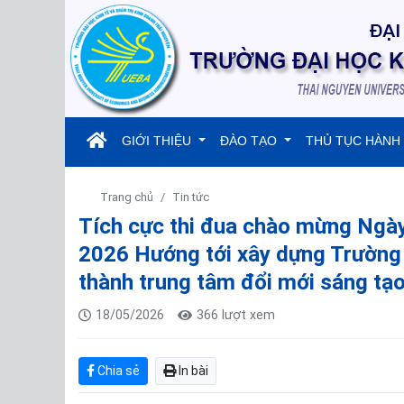
(current)
GIỚI THIỆU
ĐÀO TẠO
THỦ TỤC HÀNH
Trang chủ
Tin tức
Tích cực thi đua chào mừng Ngà
2026 Hướng tới xây dựng Trường Đ
thành trung tâm đổi mới sáng tạo
18/05/2026
366 lượt xem
Chia sẻ
In bài