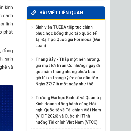
ển kinh
BÀI VIẾT LIÊN QUAN
ộc cách
i lĩnh
Sinh viên TUEBA tiếp tục chinh
ho phát
phục học bổng thực tập quốc tế
tại Đại học Quốc gia Formosa (Đài
Loan)
u; đồng
h, sinh
Tháng Bảy - Thắp một nén hương,
giữ một lời tri ân Có những ngày đi
nghệ và
qua năm tháng nhưng chưa bao
giờ lùi xa trong ký ức của dân tộc.
Ngày 27/7 là một ngày như thế
Trường Đại học Kinh tế và Quản trị
Kinh doanh đồng hành cùng Hội
nghị Quốc tế về Tài chính Việt Nam
(VICIF 2026) và Cuộc thi Tình
huống Tài chính Việt Nam (VFCC)