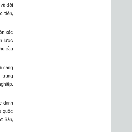
 và đời
c tiễn,
ôn xác
n lược
hu cầu
i sáng
p trung
nghiệp,
c danh
o quốc
ật Bản,