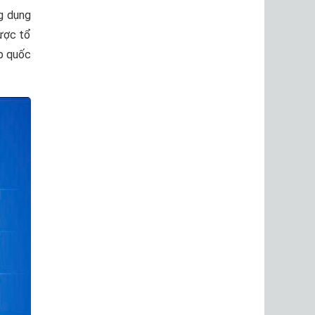
ng dụng
được tổ
ập quốc