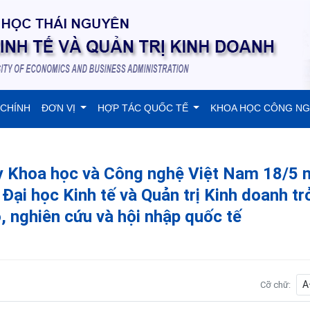
 CHÍNH
ĐƠN VỊ
HỢP TÁC QUỐC TẾ
KHOA HỌC CÔNG N
y Khoa học và Công nghệ Việt Nam 18/5
ại học Kinh tế và Quản trị Kinh doanh tr
, nghiên cứu và hội nhập quốc tế
A
Cỡ chữ: