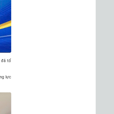
 đã tổ
ng lực