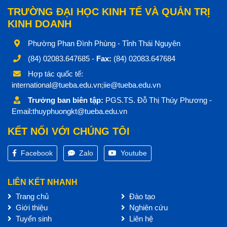
TRƯỜNG ĐẠI HỌC KINH TẾ VÀ QUẢN TRỊ
KINH DOANH
Phường Phan Đình Phùng - Tỉnh Thái Nguyên
(84) 02083.647685 -
Fax:
(84) 02083.647684
Hợp tác quốc tế:
international@tueba.edu.vn;iie@tueba.edu.vn
Trưởng ban biên tập:
PGS.TS. Đỗ Thị Thúy Phương -
Email:thuyphuongkt@tueba.edu.vn
KẾT NỐI VỚI CHÚNG TÔI
Facebook
Zalo
Youtube
LIÊN KẾT NHANH
Trang chủ
Đào tạo
Giới thiệu
Nghiên cứu
Tuyển sinh
Liên hệ