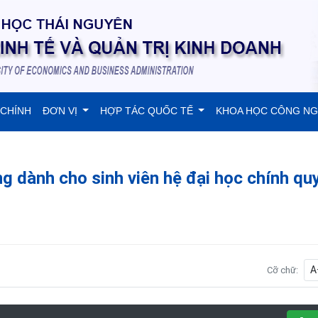
 CHÍNH
ĐƠN VỊ
HỢP TÁC QUỐC TẾ
KHOA HỌC CÔNG N
g dành cho sinh viên hệ đại học chính qu
A
Cỡ chữ: