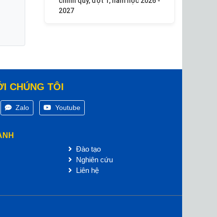
chính quy, đợt 1, năm học 2026 -
2027
ỚI CHÚNG TÔI
Zalo
Youtube
ANH
Đào tạo
Nghiên cứu
Liên hệ