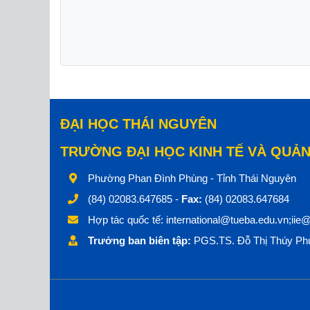
ĐẠI HỌC THÁI NGUYÊN
TRƯỜNG ĐẠI HỌC KINH TẾ VÀ QUẢN
Phường Phan Đình Phùng - Tỉnh Thái Nguyên
(84) 02083.647685 -
Fax:
(84) 02083.647684
Hợp tác quốc tế:
international@tueba.edu.vn;iie
Trưởng ban biên tập:
PGS.TS. Đỗ Thị Thúy Phư