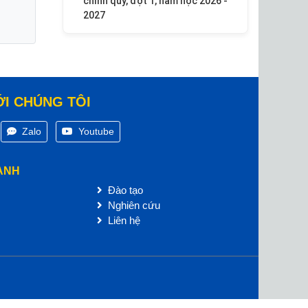
chính quy, đợt 1, năm học 2026 -
2027
ỚI CHÚNG TÔI
Zalo
Youtube
ANH
Đào tạo
Nghiên cứu
Liên hệ