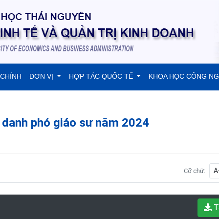
 CHÍNH
ĐƠN VỊ
HỢP TÁC QUỐC TẾ
KHOA HỌC CÔNG N
c danh phó giáo sư năm 2024
A
Cỡ chữ:
T