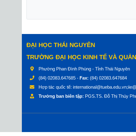
ĐẠI HỌC THÁI NGUYÊN
TRƯỜNG ĐẠI HỌC KINH TẾ VÀ QUẢN
Phường Phan Đình Phùng - Tỉnh Thái Nguyên
(84) 02083.647685 -
Fax:
(84) 02083.647684
Hợp tác quốc tế:
international@tueba.edu.vn;iie
Trưởng ban biên tập:
PGS.TS. Đỗ Thị Thúy Phư