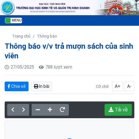
MENU
Trang chủ
Thông báo
Thông báo v/v trả mượn sách của sinh
viên
27/05/2025
788 lượt xem
Chia sẻ
In bài
A+
A-
Cỡ chữ:
Tải về
Đang tải PDF...