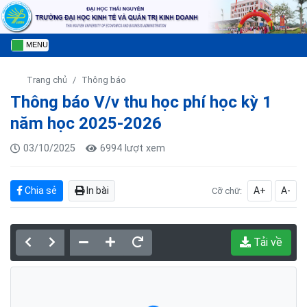
MENU
Trang chủ
Thông báo
Thông báo V/v thu học phí học kỳ 1
năm học 2025-2026
03/10/2025
6994 lượt xem
Chia sẻ
In bài
A+
A-
Cỡ chữ:
Tải về