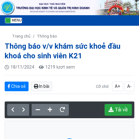
MENU
Trang chủ
Thông báo
Thông báo v/v khám sức khoẻ đầu
khoá cho sinh viên K21
18/11/2024
1219 lượt xem
Chia sẻ
In bài
A+
A-
Cỡ chữ:
Tải về
Đang tải PDF...