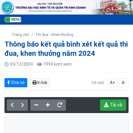
MENU
Trang chủ
Thi đua - Khen thưởng
Thông báo kết quả bình xét kết quả thi
đua, khen thưởng năm 2024
03/12/2024
1994 lượt xem
Chia sẻ
In bài
A+
A-
Cỡ chữ:
Tải về