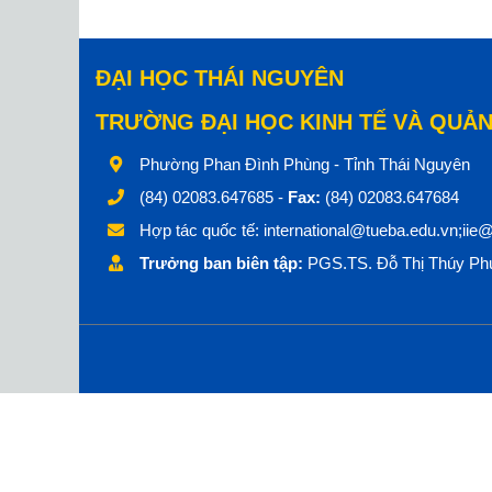
ĐẠI HỌC THÁI NGUYÊN
TRƯỜNG ĐẠI HỌC KINH TẾ VÀ QUẢN
Phường Phan Đình Phùng - Tỉnh Thái Nguyên
(84) 02083.647685 -
Fax:
(84) 02083.647684
Hợp tác quốc tế:
international@tueba.edu.vn;iie
Trưởng ban biên tập:
PGS.TS. Đỗ Thị Thúy Phư