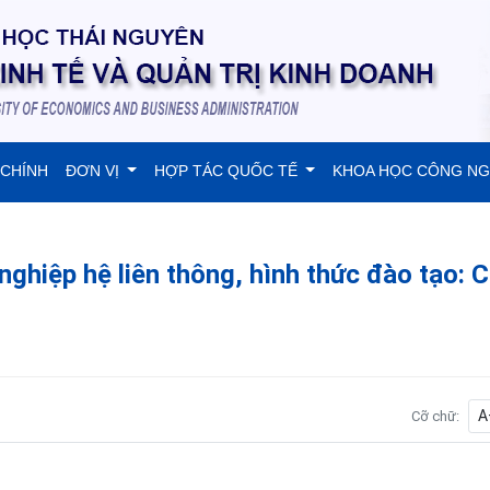
 CHÍNH
ĐƠN VỊ
HỢP TÁC QUỐC TẾ
KHOA HỌC CÔNG N
nghiệp hệ liên thông, hình thức đào tạo: 
A
Cỡ chữ: