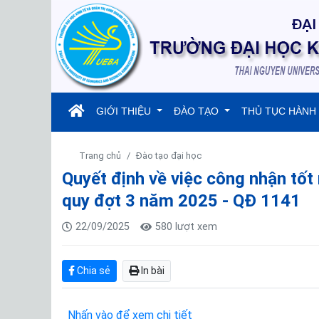
(current)
GIỚI THIỆU
ĐÀO TẠO
THỦ TỤC HÀNH
Trang chủ
Đào tạo đại học
Quyết định về việc công nhận tốt 
quy đợt 3 năm 2025 - QĐ 1141
22/09/2025
580 lượt xem
Chia sẻ
In bài
Nhấn vào để xem chi tiết