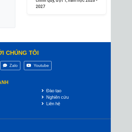
chính quy, đợt 1, năm học 2026 -
2027
ỚI CHÚNG TÔI
Zalo
Youtube
ANH
Đào tạo
Nghiên cứu
Liên hệ