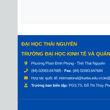
ĐẠI HỌC THÁI NGUYÊN
TRƯỜNG ĐẠI HỌC KINH TẾ VÀ QUẢN
Phường Phan Đình Phùng - Tỉnh Thái Nguyên
(84) 02083.647685 -
Fax:
(84) 02083.647684
Hợp tác quốc tế:
international@tueba.edu.vn;iie
Trưởng ban biên tập:
PGS.TS. Đỗ Thị Thúy Phư