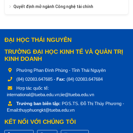
Quyết định mở ngành Công nghệ tài chính
ĐẠI HỌC THÁI NGUYÊN
TRƯỜNG ĐẠI HỌC KINH TẾ VÀ QUẢN TRỊ
KINH DOANH
Phường Phan Đình Phùng - Tỉnh Thái Nguyên
(84) 02083.647685 -
Fax:
(84) 02083.647684
Hợp tác quốc tế:
international@tueba.edu.vn;iie@tueba.edu.vn
Trưởng ban biên tập:
PGS.TS. Đỗ Thị Thúy Phương -
Email:thuyphuongkt@tueba.edu.vn
KẾT NỐI VỚI CHÚNG TÔI