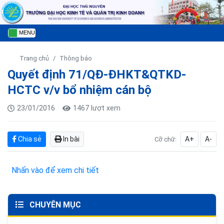
MENU
Trang chủ
Thông báo
Quyết định 71/QĐ-ĐHKT&QTKD-
HCTC v/v bổ nhiệm cán bộ
23/01/2016
1467 lượt xem
Chia sẻ
In bài
A+
A-
Cỡ chữ:
Nhấn vào để xem chi tiết
CHUYÊN MỤC