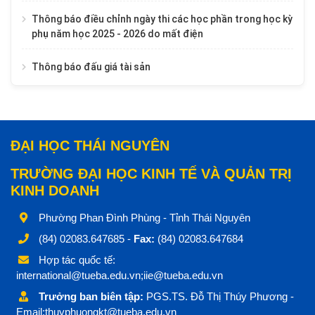
Thông báo điều chỉnh ngày thi các học phần trong học kỳ
phụ năm học 2025 - 2026 do mất điện
Thông báo đấu giá tài sản
ĐẠI HỌC THÁI NGUYÊN
TRƯỜNG ĐẠI HỌC KINH TẾ VÀ QUẢN TRỊ
KINH DOANH
Phường Phan Đình Phùng - Tỉnh Thái Nguyên
(84) 02083.647685 -
Fax:
(84) 02083.647684
Hợp tác quốc tế:
international@tueba.edu.vn;iie@tueba.edu.vn
Trưởng ban biên tập:
PGS.TS. Đỗ Thị Thúy Phương -
Email:thuyphuongkt@tueba.edu.vn