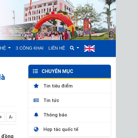
GHỆ
3 CÔNG KHAI
LIÊN HỆ
CHUYÊN MỤC
là
Tin tiêu điểm
Tin tức
Thông báo
+
A-
Hợp tác quốc tế
p đồng