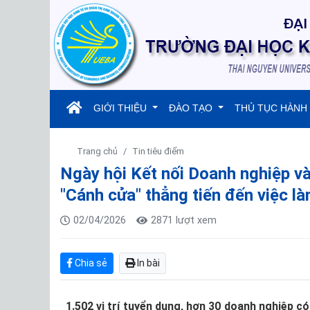
(current)
GIỚI THIỆU
ĐÀO TẠO
THỦ TỤC HÀNH
Trang chủ
Tin tiêu điểm
Ngày hội Kết nối Doanh nghiệp v
"Cánh cửa" thẳng tiến đến việc l
02/04/2026
2871 lượt xem
Chia sẻ
In bài
1.502 vị trí tuyển dụng, hơn 30 doanh nghiệp c