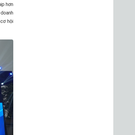
hịp hơn
 doanh
 cơ hội