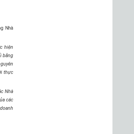
ng Nhà
c hiện
ối bằng
 nguyên
ới thực
ác Nhà
của các
 doanh