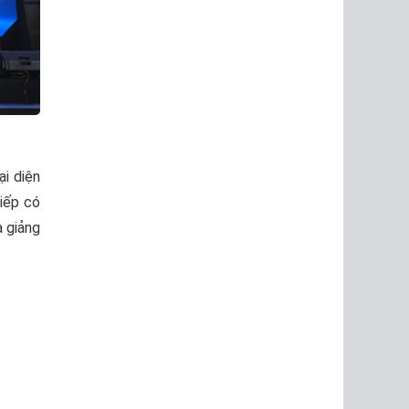
ại diện
tiếp có
a giảng