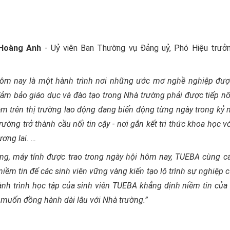
 Hoàng Anh
- Uỷ viên Ban Thường vụ Đảng uỷ, Phó Hiệu trưở
hôm nay là một hành trình nơi những ước mơ nghề nghiệp đượ
 đảm bảo giáo dục và đào tạo trong Nhà trường phải được tiếp n
hiệm trên thị trường lao động đang biến động từng ngày trong kỷ
ờng trở thành cầu nối tin cậy - nơi gắn kết tri thức khoa học v
ương lai. …
ổng, máy tính được trao trong ngày hội hôm nay, TUEBA cùng c
iềm tin để các sinh viên vững vàng kiến tạo lộ trình sự nghiệp 
ành trình học tập của sinh viên TUEBA khẳng định niềm tin của
 muốn đồng hành dài lâu với Nhà trường.”