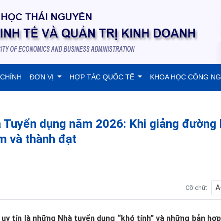
 CHÍNH
ĐƠN VỊ
HỢP TÁC QUỐC TẾ
KHOA HỌC CÔNG N
à Tuyển dụng năm 2026: Khi giảng đường 
àm và thành đạt
A
Cỡ chữ:
ó uy tín là những Nhà tuyển dụng “khó tính” và những bản hợ