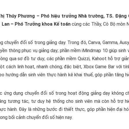
ị Thúy Phương – Phó hiệu trưởng Nhà trường, TS. Đặng 
ng Lan – Phó Trưởng khoa Kế toán
cùng các Thầy, Cô Bộ môn 
ng chuyển đổi số trong giảng dạy. Trong đó, Canva, Gamma, Aus
truyền thông phục vụ giảng dạy; phần mềm iMindmap 10 giúp sinh 
hông qua sơ đồ tư duy; các phần mềm Quizzi, Kahoot hỗ trợ giả
một cách linh hoạt, nhanh chóng; đặc biệt, Xbox Game Bar với tí
o hướng dẫn sinh viên thực hành kê khai thuế, góp phần tăng h
ệc ứng dụng chuyển đổi số trong hoạt động giảng dạy không ch
ăng tương tác, tư duy hệ thống cho sinh viên mà còn hỗ trợ hi
hực hành. Đây là những bước đi thiết thực, góp phần hiện đại h
ong bối cảnh chuyển đổi số hiện nay.