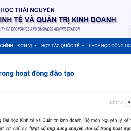
 CHÍNH
ĐƠN VỊ
HỢP TÁC QUỐC TẾ
KHOA HỌC CÔNG N
rong hoạt động đào tạo
A
Cỡ chữ:
Đại học Kinh tế và Quản trị kinh doanh, Bộ môn Nguyên lý kế 
ật với chủ đề
“
Một số ứng dụng chuyển đổi số trong hoạt độ