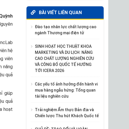
BÀI VIẾT LIÊN QUAN
Quỳnh
Nguyên
Đào tạo nhân lực chất lượng cao
ngành Thương mại điện tử
yncLab
SINH HOẠT HỌC THUẬT KHOA
viên hệ
MARKETING VÀ DU LỊCH: NÂNG
ng viên
CAO CHẤT LƯỢNG NGHIÊN CỨU
VÀ CÔNG BỐ QUỐC TẾ HƯỚNG
nh năng
TỚI ICERA 2026
iệu quả
Các yếu tố ảnh hưởng đến hành vi
mua hàng ngẫu hứng: Tổng quan
ỉ giúp
tài liệu nghiên cứu
ệu quả
óa hoạt
Trải nghiệm Ẩm thực Bản địa và
Chiến lược Thu hút Khách Quốc tế