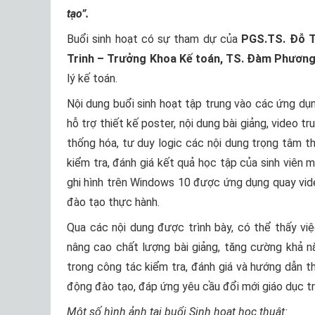
tạo
”.
Buổi sinh hoạt có sự tham dự của
PGS.TS. Đỗ Th
Trinh – Trưởng Khoa Kế toán, TS. Đàm Phươ
lý kế toán.
Nội dung buổi sinh hoạt tập trung vào các ứng dụ
hỗ trợ thiết kế poster, nội dung bài giảng, video 
thống hóa, tư duy logic các nội dung trọng tâm t
kiểm tra, đánh giá kết quả học tập của sinh viên 
ghi hình trên Windows 10 được ứng dụng quay vide
đào tạo thực hành.
Qua các nội dung được trình bày, có thể thấy vi
nâng cao chất lượng bài giảng, tăng cường khả n
trong công tác kiểm tra, đánh giá và hướng dẫn t
động đào tạo, đáp ứng yêu cầu đổi mới giáo dục tr
Một số hình ảnh tại buổi Sinh hoạt học thuật: